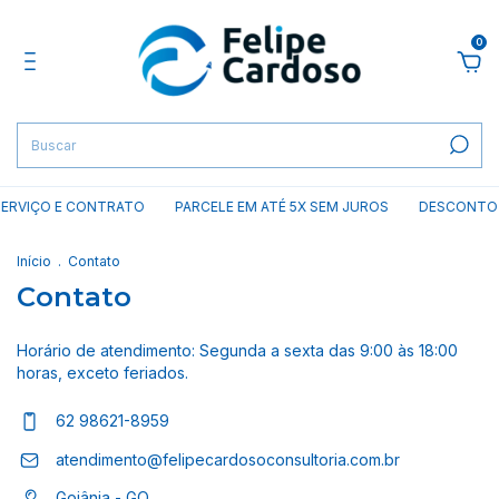
0
SERVIÇO E CONTRATO
PARCELE EM ATÉ 5X SEM JUROS
DESCONTO D
Início
.
Contato
Contato
Horário de atendimento: Segunda a sexta das 9:00 às 18:00
horas, exceto feriados.
62 98621-8959
atendimento@felipecardosoconsultoria.com.br
Goiânia - GO