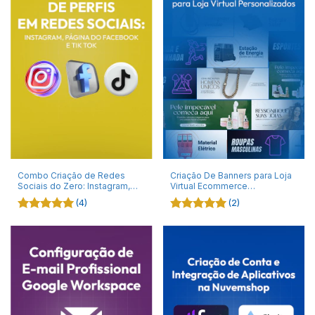
Combo Criação de Redes
Criação De Banners para Loja
Sociais do Zero: Instagram,
Virtual Ecommerce
Página do Facebook e Perfil
Profissional Design
(4)
(2)
do Tik Tok
Personalizado