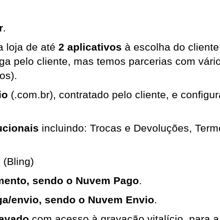
r
.
 loja de até 
2 aplicativos
 à escolha do cliente
a pelo cliente, mas temos parcerias com vári
os).
io
 (.com.br), contratado pelo cliente, e configu
ucionais
 incluindo: Trocas e Devoluções, Termo
 (Bling)
mento, sendo o Nuvem Pago
.
ga/envio, sendo o Nuvem Envio
.
ravado
 com acesso à gravação vitalício, para 