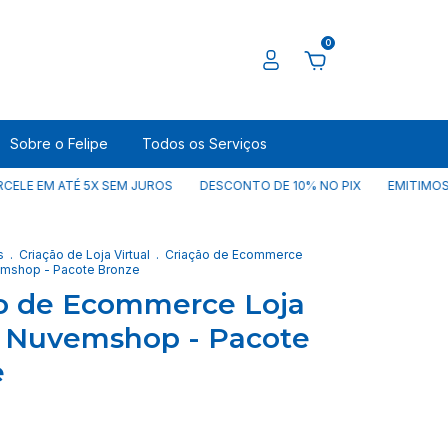
0
Sobre o Felipe
Todos os Serviços
 ATÉ 5X SEM JUROS
DESCONTO DE 10% NO PIX
EMITIMOS EM TODO
s
.
Criação de Loja Virtual
.
Criação de Ecommerce
vemshop - Pacote Bronze
o de Ecommerce Loja
l Nuvemshop - Pacote
e