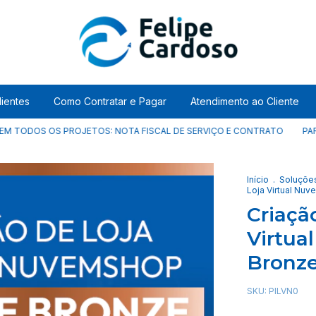
lientes
Como Contratar e Pagar
Atendimento ao Cliente
 OS PROJETOS: NOTA FISCAL DE SERVIÇO E CONTRATO
PARCELE EM
Início
.
Soluçõe
Loja Virtual Nu
Criaçã
Virtua
Bronz
SKU:
PILVN0