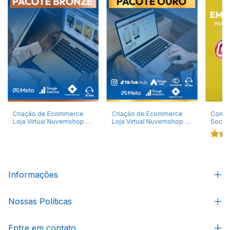
Criação de Ecommerce
Criação de Ecommerce
Combo
Loja Virtual Nuvemshop -
Loja Virtual Nuvemshop -
Sociai
Pacote Bronze
Pacote Ouro - Layout Flex
Instag
Premium
Facebo
Tok
Informações
Nossas Políticas
Entre em contato